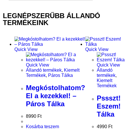
LEGNÉPSZERŰBB ÁLLANDÓ
TERMÉKEINK
Quick View
Quick View
Quick View
Quick View
Állandó termékek
,
Kiemelt
Állandó
Termékek
,
Páros Tálka
termékek
,
Kiemelt
Termékek
Megkóstolhatom?
El a kezekkel! –
Pssszt!
Páros Tálka
Eszem!
Tálka
8990
Ft
Kosárba teszem
4990
Ft