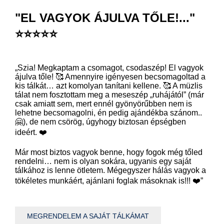
"EL VAGYOK ÁJULVA TŐLE!..."
⭐⭐⭐⭐⭐
„Szia! Megkaptam a csomagot, csodaszép! El vagyok
ájulva tőle! 🥰 Amennyire igényesen becsomagoltad a
kis tálkát… azt komolyan tanítani kellene. 🥰 A müzlis
tálat nem fosztottam meg a meseszép „ruhájától” (már
csak amiatt sem, mert ennél gyönyörűbben nem is
lehetne becsomagolni, én pedig ajándékba szánom..
🤗), de nem csörög, úgyhogy biztosan épségben
ideért. ❤️
Már most biztos vagyok benne, hogy fogok még tőled
rendelni… nem is olyan sokára, ugyanis egy saját
tálkához is lenne ötletem. Mégegyszer hálás vagyok a
tökéletes munkáért, ajánlani foglak másoknak is!!! ❤️”
MEGRENDELEM A SAJÁT TÁLKÁMAT